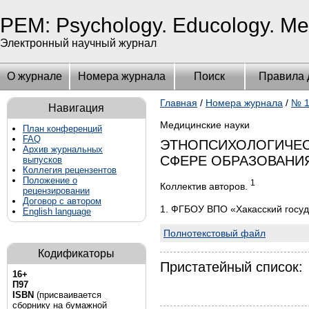
PEM: Psychology. Educology. Me
Электронный научный журнал
О журнале
Номера журнала
Поиск
Правила 
Главная
/
Номера журнала
/
№ 1
Навигация
Медицинские науки
План конференций
FAQ
ЭТНОПСИХОЛОГИЧЕС
Архив журнальных
СФЕРЕ ОБРАЗОВАНИЯ.
выпусков
Коллегия рецензентов
Положение о
1
Коллектив авторов.
рецензировании
Договор с автором
1. ФГБОУ ВПО «Хакасский госуд
English language
Полнотекстовый файл
Кодификаторы
Пристатейный список:
16+
П97
ISBN
(присваивается
сборнику на бумажной