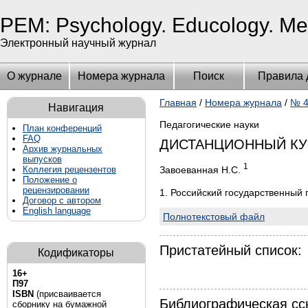
PEM: Psychology. Educology. Me
Электронный научный журнал
О журнале
Номера журнала
Поиск
Правила 
Главная
/
Номера журнала
/
№ 4
Навигация
Педагогические науки
План конференций
FAQ
ДИСТАНЦИОННЫЙ КУ
Архив журнальных
выпусков
1
Завоеванная Н.С.
Коллегия рецензентов
Положение о
рецензировании
1. Российский государственный 
Договор с автором
English language
Полнотекстовый файл
Пристатейный список:
Кодификаторы
16+
П97
ISBN
(присваивается
Библиографическая сс
сборнику на бумажной